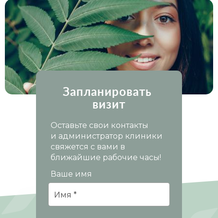
неравнодушие! Она самая лучшая!»
ч
о
Запланировать
визит
ср
Оставьте свои контакты
и администратор клиники
свяжется с вами в
п
ближайшие рабочие часы!
уж
Ваше имя