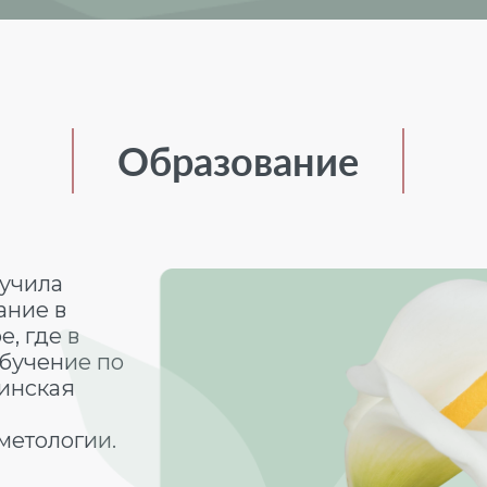
Образование
лучила
ание в
, где в
обучение по
инская
метологии.