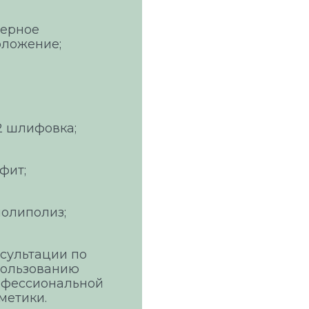
зерное
ложение;
 шлифовка;
фит;
олиполиз;
сультации по
пользованию
офессиональной
метики.