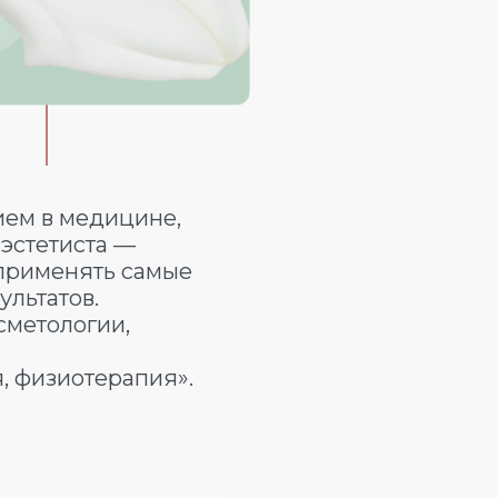
и
ем в медицине,
эстетиста —
 применять самые
льтатов.
сметологии,
, физиотерапия».