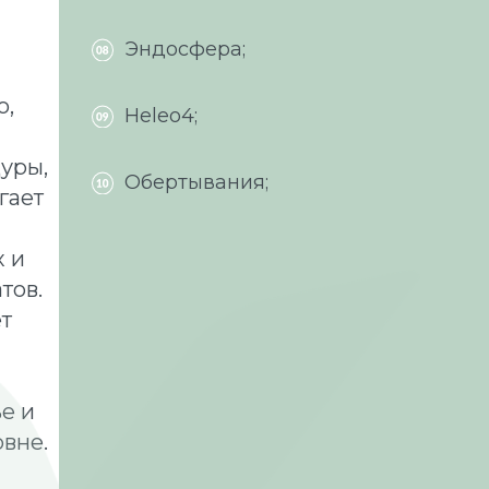
Эндосфера;
o,
Heleo4;
уры,
Обертывания;
гает
х и
тов.
т
е и
овне.