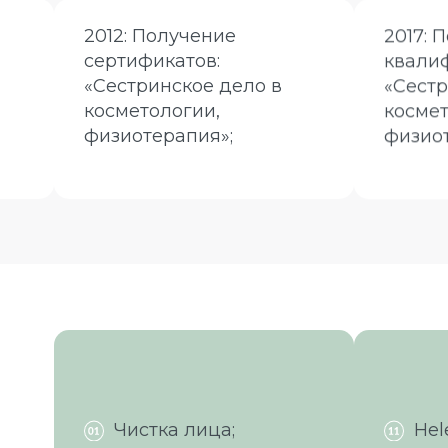
2012: Получение
2017:
сертификатов:
квали
«Сестринское дело в
«Сест
косметологии,
космет
физиотерапия»;
физиот
Чистка лица;
Hel