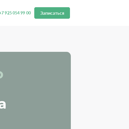
Записаться
+7 925 054 99 00
о
а