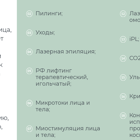
Пилинги;
Ла
омо
ица,
Уходы;
ет
iPL;
Лазерная эпиляция;
м
СО2
к
РФ лифтинг
а
терапевтический,
Уль
игольчатый;
Кри
Микротоки лица и
тела;
Кон
ию,
ис
,
Миостимуляция лица
пр
и тела;
кос