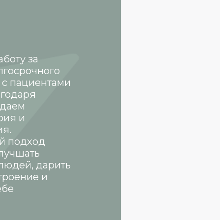
боту за
лгосрочного
 с пациентами
агодаря
здаем
рия и
я.
й подход
улучшать
людей, дарить
троение и
ебе