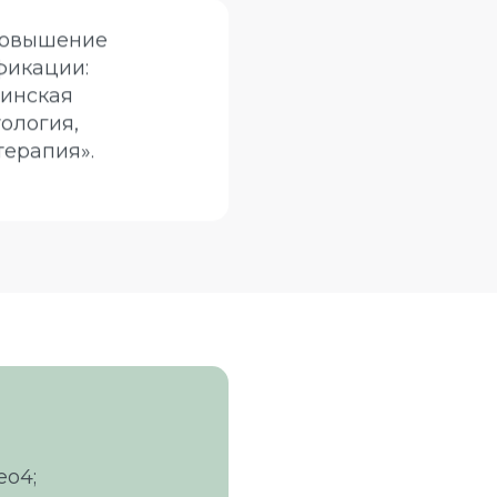
 Повышение
фикации:
ринская
ология,
ерапия».
eo4;